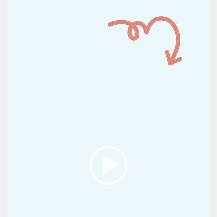
de
vídeo