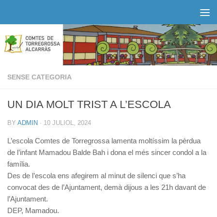
Skip to content
SENSE CATEGORIA
UN DIA MOLT TRIST A L’ESCOLA
BY
ADMIN
·
10 JULIOL, 2024
L’escola Comtes de Torregrossa lamenta moltíssim la pèrdua
de l’infant Mamadou Balde Bah i dona el més sincer condol a la
família.
Des de l’escola ens afegirem al minut de silenci que s’ha
convocat des de l’Ajuntament, demà dijous a les 21h davant de
l’Ajuntament.
DEP, Mamadou.