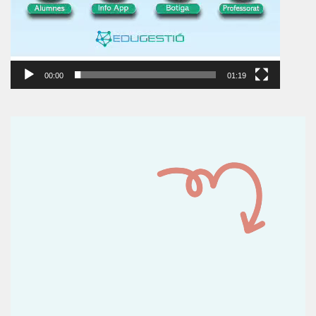
00:00
01:19
Reproductor
de
vídeo