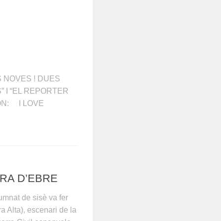
 NOVES ! DUES
” I “EL REPORTER
ÓN: I LOVE
ERA D’EBRE
umnat de sisè va fer
a Alta), escenari de la