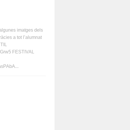
algunes imatges dels
àcies a tot l’alumnat
NTIL
jQGrw5 FESTIVAL
asPAbA...