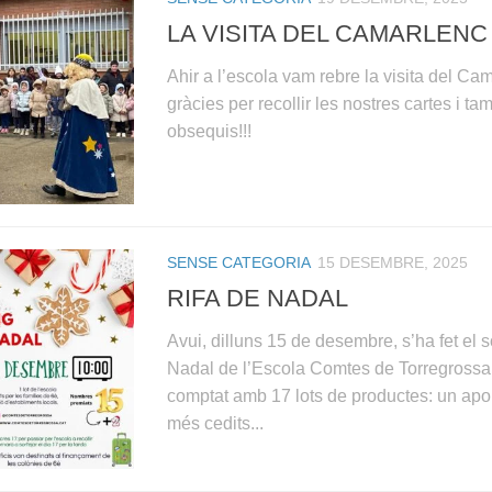
LA VISITA DEL CAMARLENC
Ahir a l’escola vam rebre la visita del Cam
gràcies per recollir les nostres cartes i ta
obsequis!!!
SENSE CATEGORIA
15 DESEMBRE, 2025
RIFA DE NADAL
Avui, dilluns 15 de desembre, s’ha fet el s
Nadal de l’Escola Comtes de Torregrossa
comptat amb 17 lots de productes: un aport
més cedits...