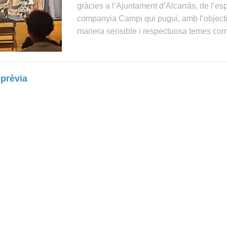
gràcies a l’Ajuntament d’Alcarràs, de l’es
companyia Campi qui pugui, amb l’object
manera sensible i respectuosa temes com 
 prèvia