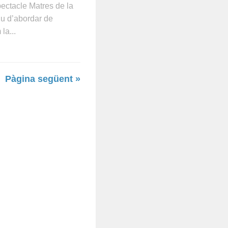
pectacle Matres de la
iu d’abordar de
la...
Pàgina següent »