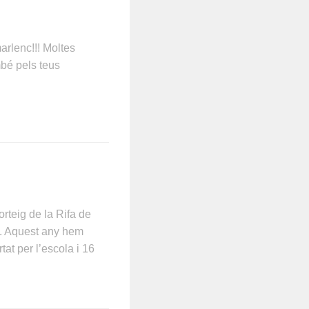
arlenc!!! Moltes
mbé pels teus
orteig de la Rifa de
. Aquest any hem
at per l’escola i 16