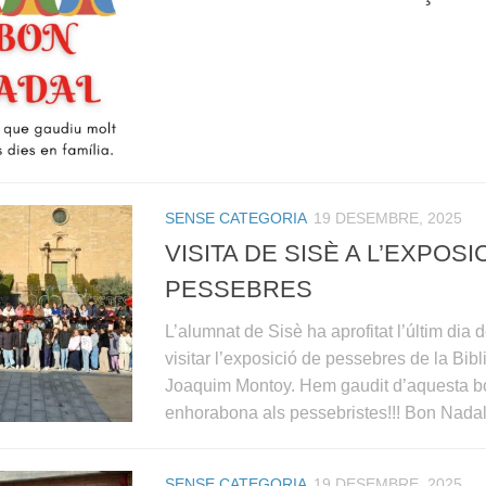
SENSE CATEGORIA
19 DESEMBRE, 2025
VISITA DE SISÈ A L’EXPOSI
PESSEBRES
L’alumnat de Sisè ha aprofitat l’últim dia d
visitar l’exposició de pessebres de la Bib
Joaquim Montoy. Hem gaudit d’aquesta bon
enhorabona als pessebristes!!! Bon Nadal 
SENSE CATEGORIA
19 DESEMBRE, 2025