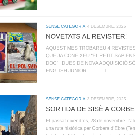
SENSE CATEGORIA
4 DESEMBRE, 2025
NOVETATS AL REVISTER!
AQUEST MES TROBAREU 4 REVISTES
QUE JA CONEIXEU “EL PETIT SÀPIENS
DOC” I DUES DE NOVA ADQUISICIÓ.S
ENGLISH JUNIOR I...
SENSE CATEGORIA
3 DESEMBRE, 2025
SORTIDA DE SISÈ A CORB
El passat divendres, 28 de novembre, l’al
una ruta històrica per Corbera d’Ebre (Terr