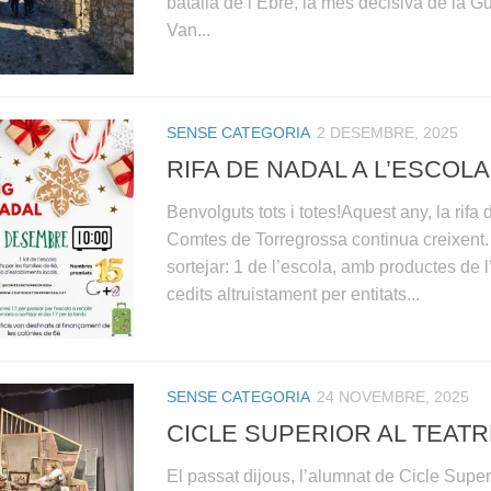
batalla de l’Ebre, la més decisiva de la G
Van...
SENSE CATEGORIA
2 DESEMBRE, 2025
RIFA DE NADAL A L’ESCOLA
Benvolguts tots i totes!Aquest any, la rifa
Comtes de Torregrossa continua creixent.
sortejar: 1 de l’escola, amb productes de 
cedits altruistament per entitats...
SENSE CATEGORIA
24 NOVEMBRE, 2025
CICLE SUPERIOR AL TEAT
El passat dijous, l’alumnat de Cicle Super