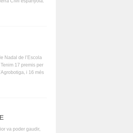
uerra Civil espanyola.
 de Nadal de l’Escola
 Tenim 17 premis per
l’Agrobotiga, i 16 més
RE
ior va poder gaudir,