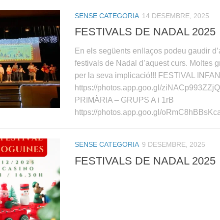
SENSE CATEGORIA
14 DESEMBRE, 2025
FESTIVALS DE NADAL 2025
En els següents enllaços podeu gaudir d’
festivals de Nadal d’aquest curs. Moltes gr
per la seva implicació!!! FESTIVAL INFA
https://photos.app.goo.gl/ziNACp993ZZ
PRIMÀRIA – GRUPS A i 1rB
https://photos.app.goo.gl/oRmC8hBBsKc
SENSE CATEGORIA
9 DESEMBRE, 2025
FESTIVALS DE NADAL 2025