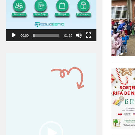
00:00
01:19
Reproductor
de
vídeo