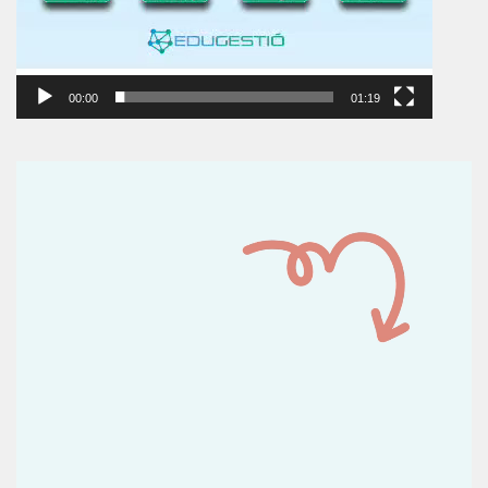
00:00
01:19
Reproductor
de
vídeo