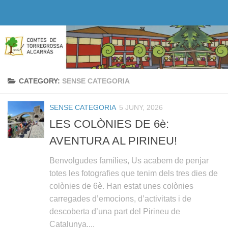
Skip to content
CATEGORY:
SENSE CATEGORIA
SENSE CATEGORIA
5 JUNY, 2026
LES COLÒNIES DE 6è:
AVENTURA AL PIRINEU!
Benvolgudes famílies, Us acabem de penjar
totes les fotografies que tenim dels tres dies de
colònies de 6è. Han estat unes colònies
carregades d’emocions, d’activitats i de
descoberta d’una part del Pirineu de
Catalunya....