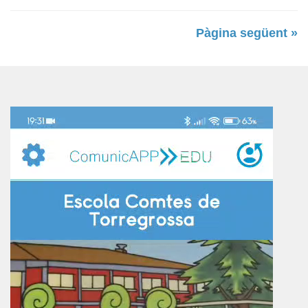
Pàgina següent »
Reproductor
de
vídeo