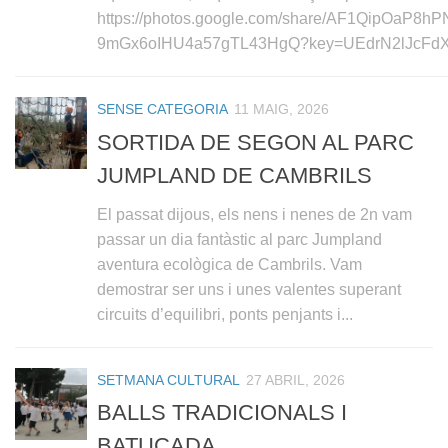
https://photos.google.com/share/AF1QipOaP
9mGx6oIHU4a57gTL43HgQ?key=UEdrN2lJcF
SENSE CATEGORIA
11 MAIG, 2026
SORTIDA DE SEGON AL PARC
JUMPLAND DE CAMBRILS
El passat dijous, els nens i nenes de 2n vam
passar un dia fantàstic al parc Jumpland
aventura ecològica de Cambrils. Vam
demostrar ser uns i unes valentes superant
circuits d’equilibri, ponts penjants i...
SETMANA CULTURAL
27 ABRIL, 2026
BALLS TRADICIONALS I
BATUCADA