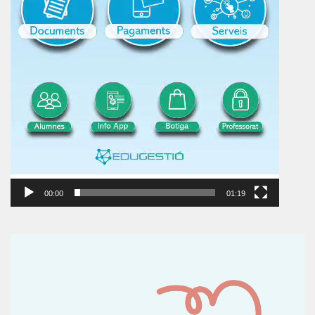
00:00
01:19
Reproductor
de
vídeo