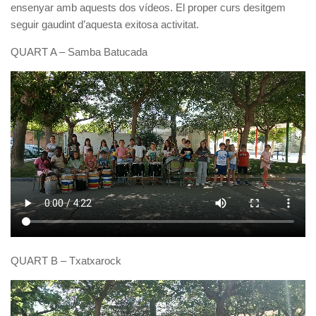
ensenyar amb aquests dos vídeos. El proper curs desitgem
seguir gaudint d’aquesta exitosa activitat.
QUART A – Samba Batucada
QUART B – Txatxarock