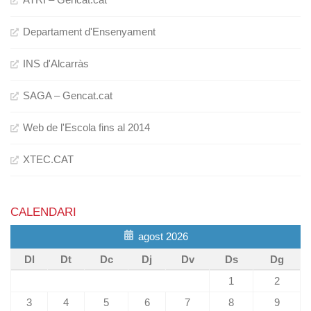
Departament d'Ensenyament
INS d'Alcarràs
SAGA – Gencat.cat
Web de l'Escola fins al 2014
XTEC.CAT
CALENDARI
agost 2026
Dl
Dt
Dc
Dj
Dv
Ds
Dg
1
2
3
4
5
6
7
8
9