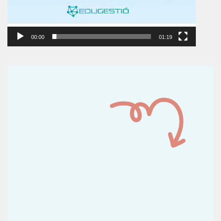
00:00
01:19
Reproductor
de
vídeo