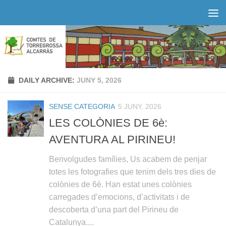
Skip to content
DAILY ARCHIVE:
JUNY 5, 2026
SENSE CATEGORIA
5 JUNY, 2026
LES COLÒNIES DE 6è:
AVENTURA AL PIRINEU!
Benvolgudes famílies, Us acabem de penjar
totes les fotografies que tenim dels tres dies de
colònies de 6è. Han estat unes colònies
carregades d’emocions, d’activitats i de
descoberta d’una part del Pirineu de
Catalunya....