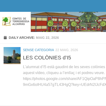
Skip to content
DAILY ARCHIVE:
MAIG 22, 2026
SENSE CATEGORIA
22 MAIG, 2026
LES COLÒNIES d’I5
L’alumnat d’I5 està gaudint de les seves colònies 
aquest vídeo, cliqueu a l’enllaç i el podreu veure.
https://photos.google.com/share/AF1QipOaP
9mGx6oIHU4a57gTL43HgQ?key=UEdrN2lJcF