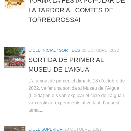
TORNA LA FESTA POPULAR DE
LA TARDOR AL COMTES DE
TORREGROSSA!
CICLE INICIAL
/
SORTIDES
20 OCTUBRE, 2022
SORTIDA DE PRIMER AL
MUSEU DE L’AIGUA
L’alumnat de primer, el dimarts 18 d’octubre de
2022, va fer una sortida al Museu de l’Aigua
(Lleida) on els van explicar el cicle de l’aigua i
van realitzar experiments al voltant d’aquest
tema....
CICLE SUPERIOR
20 OCTUBRE, 2022