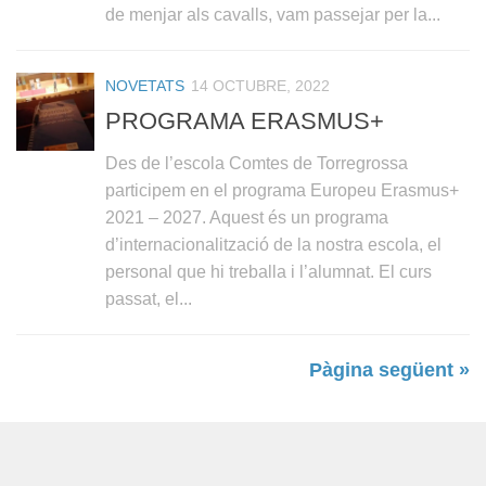
de menjar als cavalls, vam passejar per la...
NOVETATS
14 OCTUBRE, 2022
PROGRAMA ERASMUS+
Des de l’escola Comtes de Torregrossa
participem en el programa Europeu Erasmus+
2021 – 2027. Aquest és un programa
d’internacionalització de la nostra escola, el
personal que hi treballa i l’alumnat. El curs
passat, el...
Pàgina següent »