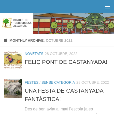
Skip to content
MONTHLY ARCHIVE:
OCTUBRE 2022
NOVETATS
28 OCTUBRE, 2022
FELIÇ PONT DE CASTANYADA!
FESTES
/
SENSE CATEGORIA
28 OCTUBRE, 2022
UNA FESTA DE CASTANYADA
FANTÀSTICA!
Des de ben aviat al matí l’escola ja es