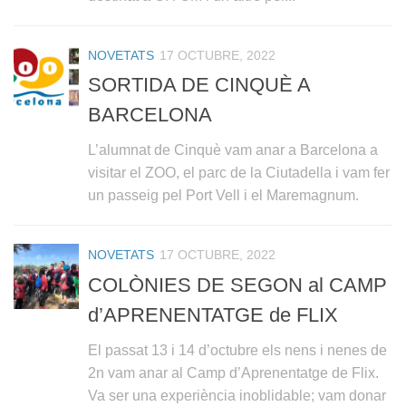
NOVETATS
17 OCTUBRE, 2022
SORTIDA DE CINQUÈ A
BARCELONA
L’alumnat de Cinquè vam anar a Barcelona a
visitar el ZOO, el parc de la Ciutadella i vam fer
un passeig pel Port Vell i el Maremagnum.
NOVETATS
17 OCTUBRE, 2022
COLÒNIES DE SEGON al CAMP
d’APRENENTATGE de FLIX
El passat 13 i 14 d’octubre els nens i nenes de
2n vam anar al Camp d’Aprenentatge de Flix.
Va ser una experiència inoblidable; vam donar