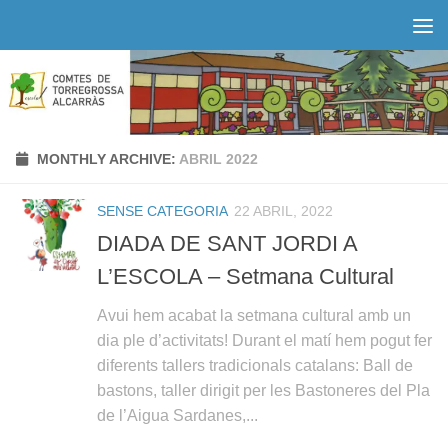
Skip to content
MONTHLY ARCHIVE:
ABRIL 2022
SENSE CATEGORIA
22 ABRIL, 2022
DIADA DE SANT JORDI A
L’ESCOLA – Setmana Cultural
Avui hem acabat la setmana cultural amb un
dia ple d’activitats! Durant el matí hem pogut fer
diferents tallers tradicionals catalans: Ball de
bastons, taller dirigit per les Bastoneres del Pla
de l’Aigua Sardanes,...