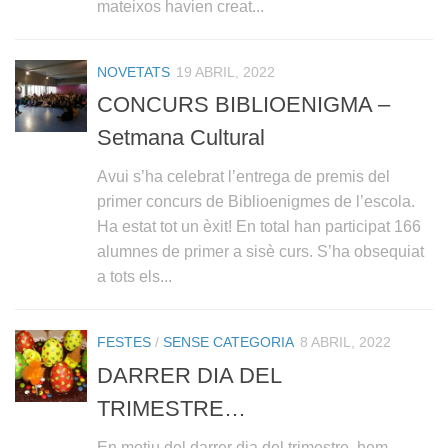
mateixos havien creat...
NOVETATS
19 ABRIL, 2022
CONCURS BIBLIOENIGMA –
Setmana Cultural
Avui s’ha celebrat l’entrega de premis del
primer concurs de Biblioenigmes de l’escola.
Ha estat tot un èxit! En total han participat 166
alumnes de primer a sisè curs. S’ha obsequiat
a tots els...
FESTES
/
SENSE CATEGORIA
8 ABRIL, 2022
DARRER DIA DEL
TRIMESTRE…
En motiu del darrer dia del trimestre, hem