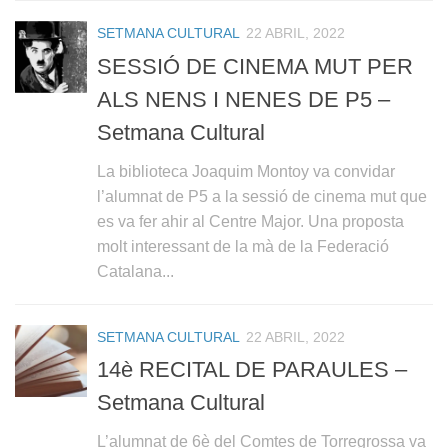
SETMANA CULTURAL
22 ABRIL, 2022
SESSIÓ DE CINEMA MUT PER
ALS NENS I NENES DE P5 –
Setmana Cultural
La biblioteca Joaquim Montoy va convidar
l’alumnat de P5 a la sessió de cinema mut que
es va fer ahir al Centre Major. Una proposta
molt interessant de la mà de la Federació
Catalana...
SETMANA CULTURAL
22 ABRIL, 2022
14è RECITAL DE PARAULES –
Setmana Cultural
L’alumnat de 6è del Comtes de Torregrossa va