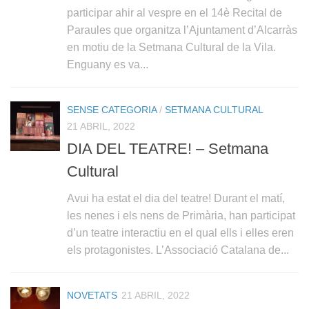
participar ahir al vespre en el 14è Recital de
Paraules que organitza l’Ajuntament d’Alcarràs
en motiu de la Setmana Cultural de la Vila.
Enguany es va...
SENSE CATEGORIA
/
SETMANA CULTURAL
21 ABRIL, 2022
DIA DEL TEATRE! – Setmana
Cultural
Avui ha estat el dia del teatre! Durant el matí,
les nenes i els nens de Primària, han participat
d’un teatre interactiu en el qual ells i elles eren
els protagonistes. L’Associació Catalana de...
NOVETATS
21 ABRIL, 2022