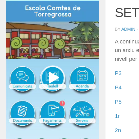
SET
BY
ADMIN
A contin
un arxiu 
nivell per 
P3
P4
P5
1r
2n