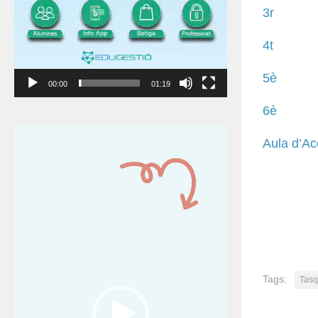
3r
4t
5è
00:00
01:19
6è
Reproductor
Aula d’Ac
de
vídeo
Tags:
Tasq