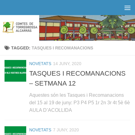
Skip to content
TAGGED:
TASQUES I RECOMANACIONS
NOVETATS
14 JUNY, 2020
TASQUES I RECOMANACIONS
– SETMANA 12
Aquestes són les Tasques i Recomanacions
del 15 al 19 de juny: P3 P4 P5 1r 2n 3r 4t 5è 6è
AULA D’ACOLLIDA
NOVETATS
7 JUNY, 2020