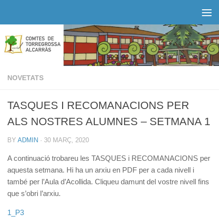
Skip to content
NOVETATS
TASQUES I RECOMANACIONS PER
ALS NOSTRES ALUMNES – SETMANA 1
BY
ADMIN
·
30 MARÇ, 2020
A continuació trobareu les TASQUES i RECOMANACIONS per
aquesta setmana. Hi ha un arxiu en PDF per a cada nivell i
també per l’Aula d’Acollida. Cliqueu damunt del vostre nivell fins
que s’obri l’arxiu.
1_P3