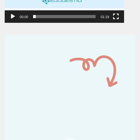
00:00
01:19
Reproductor
de
vídeo