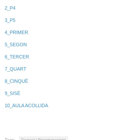
2_P4
3_P5
4_PRIMER
5_SEGON
6_TERCER
7_QUART
8_CINQUÈ
9_SISÈ
10_AULA ACOLLIDA
Tags: