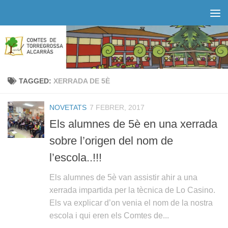
Skip to content
TAGGED:
XERRADA DE 5È
NOVETATS
7 FEBRER, 2017
Els alumnes de 5è en una xerrada
sobre l’origen del nom de
l’escola..!!!
Els alumnes de 5è van assistir ahir a una
xerrada impartida per la tècnica de Lo Casino.
Els va explicar d’on venia el nom de la nostra
escola i qui eren els Comtes de...