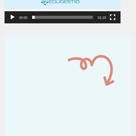
00:00
01:19
Reproductor
de
vídeo