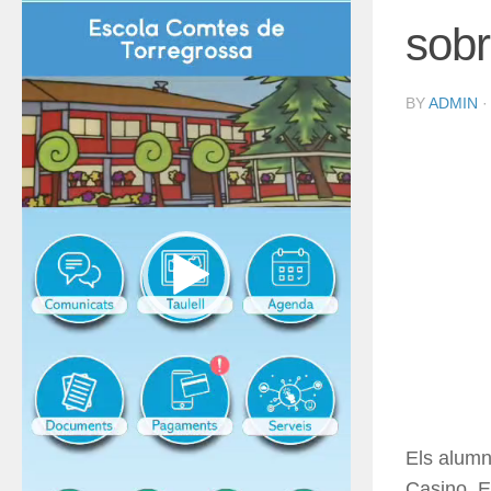
sobr
BY
ADMIN
Els alumn
Casino. E