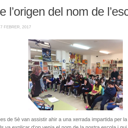
e l’origen del nom de l’esco
·
7 FEBRER, 2017
es de 5è van assistir ahir a una xerrada impartida per la
ls va explicar d’on venia el nom de la nostra escola i qu