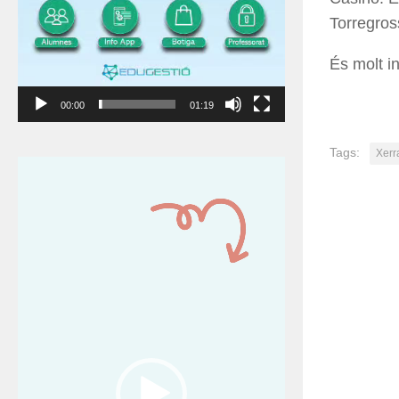
Torregros
És molt i
00:00
01:19
Tags:
Xerr
Reproductor
de
vídeo