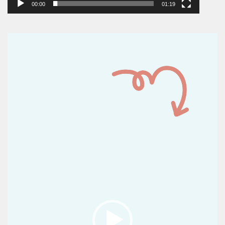
00:00
01:19
Reproductor
de
vídeo