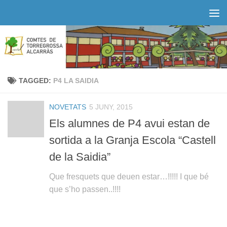
Skip to content
TAGGED:
P4 LA SAIDIA
NOVETATS
5 JUNY, 2015
Els alumnes de P4 avui estan de
sortida a la Granja Escola “Castell
de la Saidia”
Que fresquets que deuen estar…!!!!! I que bé
que s’ho passen..!!!!