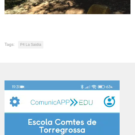
Tags:
P4 La Saidia
Reproductor
de
vídeo