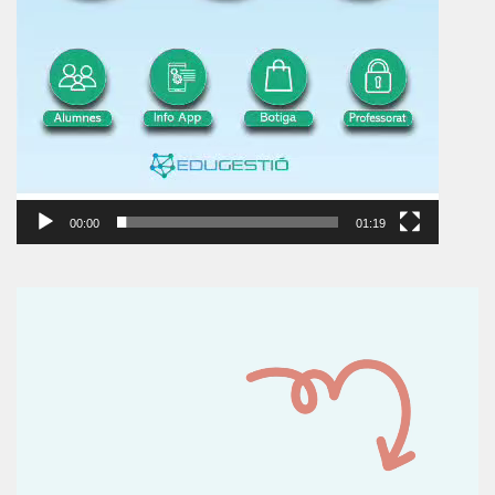
00:00
01:19
Reproductor
de
vídeo