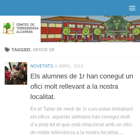
Skip to content
TAGGED:
OFICIS 1R
NOVETATS
6 ABRIL, 2016
Els alumnes de 1r han conegut un
ofici molt rellevant a la nostra
localitat.
En el Taller de medi de 1r curs estan treballant
els oficis. aquesta setmana han conegut molt
d’a prop tot el que està relacionat amb un ofici
de molta rellevància a la nostra localitat....