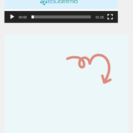
00:00
01:19
Reproductor
de
vídeo