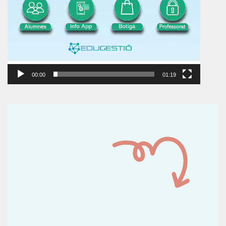
00:00
01:19
Reproductor
de
vídeo