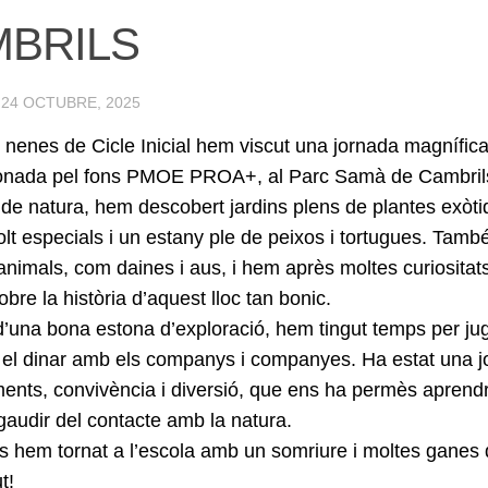
BRILS
·
24 OCTUBRE, 2025
i nenes de Cicle Inicial hem viscut una jornada magnífica
onada pel fons PMOE PROA+, al Parc Samà de Cambril
 de natura, hem descobert jardins plens de plantes exò
lt especials i un estany ple de peixos i tortugues. Tam
 animals, com daines i aus, i hem après moltes curiosita
obre la història d’aquest lloc tan bonic.
’una bona estona d’exploració, hem tingut temps per jug
 el dinar amb els companys i companyes. Ha estat una j
ents, convivència i diversió, que ens ha permès apren
 gaudir del contacte amb la natura.
es hem tornat a l’escola amb un somriure i moltes ganes d
ut!