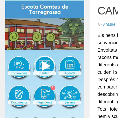
CAM
BY
ADMIN
Els nens 
subvenci
Envoltats
racons mo
diferents
cuiden i s
Després d
compartir
descobrim
diferent i
Tots i tot
hem visc