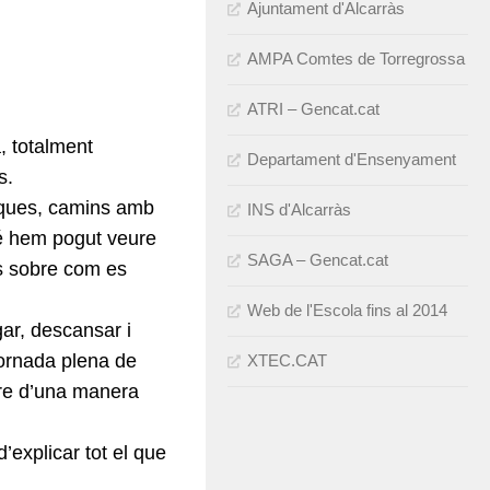
Ajuntament d'Alcarràs
AMPA Comtes de Torregrossa
ATRI – Gencat.cat
, totalment
Departament d'Ensenyament
s.
tiques, camins amb
INS d'Alcarràs
bé hem pogut veure
SAGA – Gencat.cat
ts sobre com es
Web de l'Escola fins al 2014
ar, descansar i
ornada plena de
XTEC.CAT
dre d’una manera
’explicar tot el que