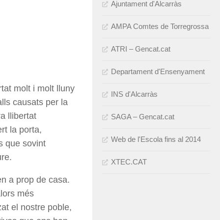
Ajuntament d'Alcarràs
AMPA Comtes de Torregrossa
ATRI – Gencat.cat
Departament d'Ensenyament
at molt i molt lluny
INS d'Alcarràs
lls causats per la
 llibertat
SAGA – Gencat.cat
t la porta,
Web de l'Escola fins al 2014
is que sovint
re.
XTEC.CAT
ben a prop de casa.
alors més
at el nostre poble,