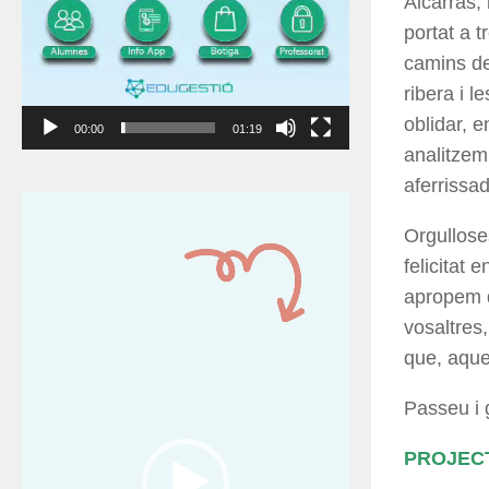
Alcarràs, 
portat a t
camins de
ribera i 
oblidar, 
00:00
01:19
analitzem 
aferrissa
Reproductor
de
Orgullose
vídeo
felicitat
apropem d
vosaltres
que, aque
Passeu i 
PROJECT