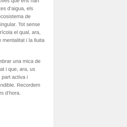
iatives que ens han
tes d’aigua, els
 ecosistema de
ingular. Tot sense
cola el qual, ara,
entalitat i la lluita
embrar una mica de
t i que, ara, us
part activa i
cindible. Recordem
és d’hora.