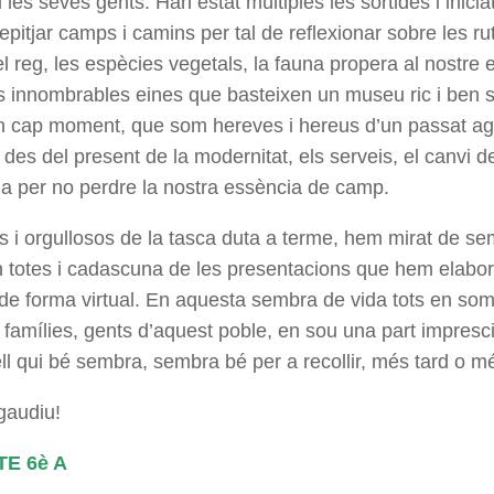
i les seves gents. Han estat múltiples les sortides i inic
repitjar camps i camins per tal de reflexionar sobre les ru
l reg, les espècies vegetals, la fauna propera al nostre
les innombrables eines que basteixen un museu ric i ben s
en cap moment, que som hereves i hereus d’un passat agrí
des del present de la modernitat, els serveis, el canvi de m
da per no perdre la nostra essència de camp.
s i orgullosos de la tasca duta a terme, hem mirat de s
 en totes i cadascuna de les presentacions que hem elabora
e forma virtual. En aquesta sembra de vida tots en som 
, famílies, gents d’aquest poble, en sou una part impres
ll qui bé sembra, sembra bé per a recollir, més tard o m
gaudiu!
E 6è A