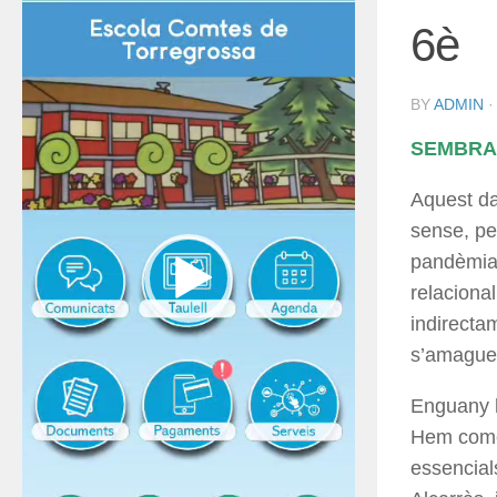
6è
BY
ADMIN
SEMBRA 
Aquest dar
sense, pe
pandèmia 
relaciona
indirectam
s’amaguen
Enguany he
Hem comen
essencial