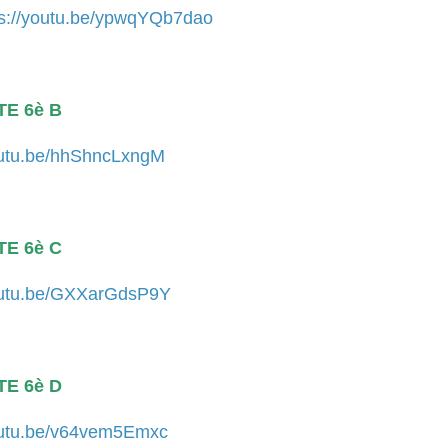
tps://youtu.be/ypwqYQb7dao
E 6è B
youtu.be/hhShncLxngM
E 6è C
youtu.be/GXXarGdsP9Y
E 6è D
youtu.be/v64vem5Emxc