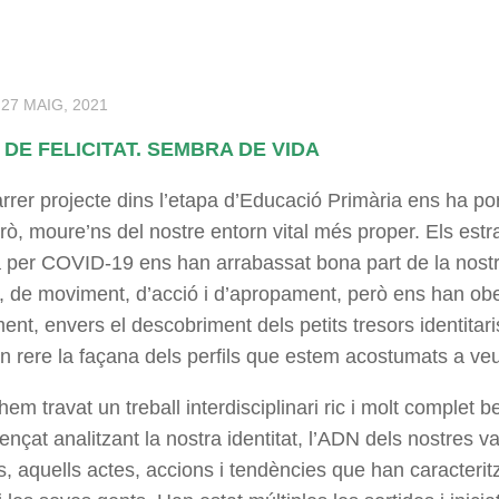
·
27 MAIG, 2021
DE FELICITAT. SEMBRA DE VIDA
rer projecte dins l’etapa d’Educació Primària ens ha port
rò, moure’ns del nostre entorn vital més proper. Els estra
per COVID-19 ens han arrabassat bona part de la nostra
l, de moviment, d’acció i d’apropament, però ens han ober
ent, envers el descobriment dels petits tresors identitar
 rere la façana dels perfils que estem acostumats a veu
m travat un treball interdisciplinari ric i molt complet 
çat analitzant la nostra identitat, l’ADN dels nostres v
s, aquells actes, accions i tendències que han caracteritz