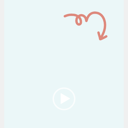
de
vídeo