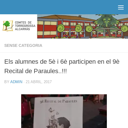
Skip to content
SENSE CATEGORIA
Els alumnes de 5è i 6è participen en el 9è
Recital de Paraules..!!!
BY
ADMIN
·
21 ABRIL, 2017