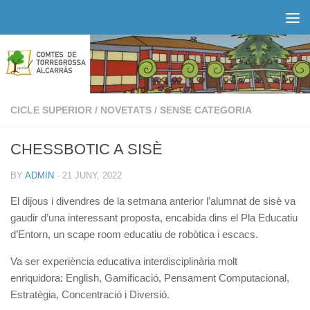
Skip to content
CICLE SUPERIOR
/
NOVETATS
/
SENSE CATEGORIA
CHESSBOTIC A SISÈ
BY
ADMIN
·
21 JUNY, 2022
El dijous i divendres de la setmana anterior l’alumnat de sisè va
gaudir d’una interessant proposta, encabida dins el Pla Educatiu
d’Entorn, un scape room educatiu de robòtica i escacs.
Va ser experiència educativa interdisciplinària molt
enriquidora: English, Gamificació, Pensament Computacional,
Estratègia, Concentració i Diversió.