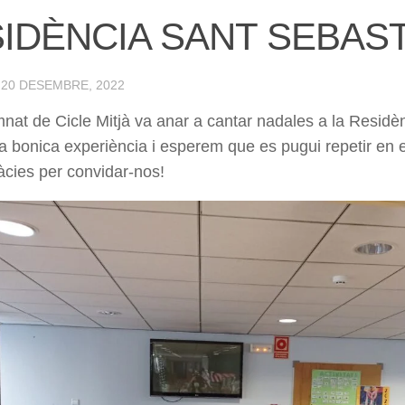
IDÈNCIA SANT SEBAST
·
20 DESEMBRE, 2022
umnat de Cicle Mitjà va anar a cantar nadales a la Residè
a bonica experiència i esperem que es pugui repetir en e
àcies per convidar-nos!