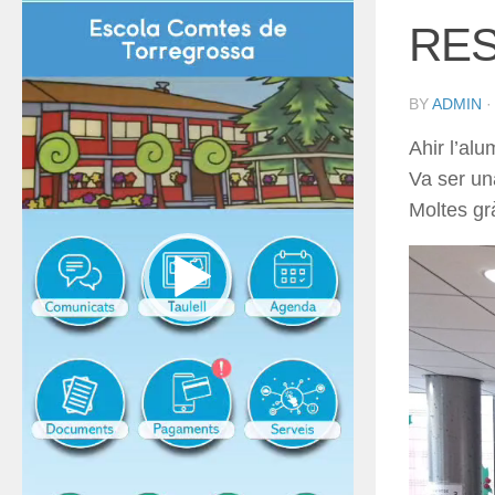
RES
BY
ADMIN
Ahir l’al
Va ser un
Moltes gr