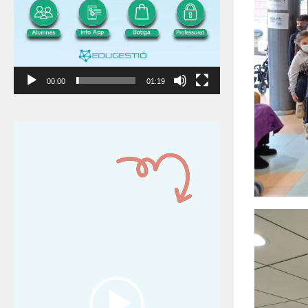
00:00
01:19
Reproductor
de
vídeo