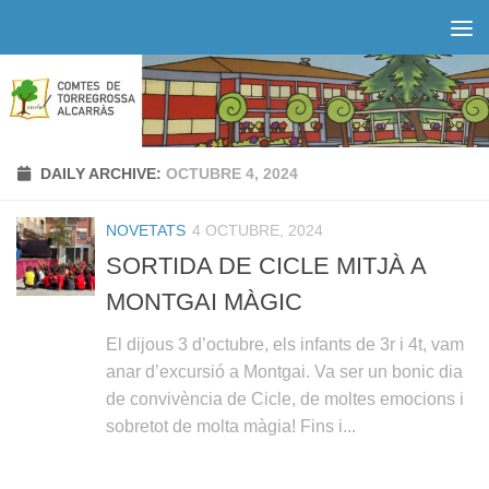
Skip to content
DAILY ARCHIVE:
OCTUBRE 4, 2024
NOVETATS
4 OCTUBRE, 2024
SORTIDA DE CICLE MITJÀ A
MONTGAI MÀGIC
El dijous 3 d’octubre, els infants de 3r i 4t, vam
anar d’excursió a Montgai. Va ser un bonic dia
de convivència de Cicle, de moltes emocions i
sobretot de molta màgia! Fins i...