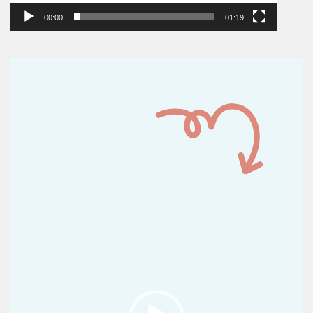
00:00
01:19
Reproductor
de
vídeo