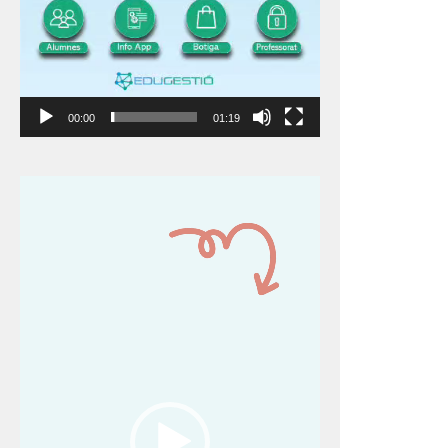
00:00
01:19
Reproductor
de
vídeo