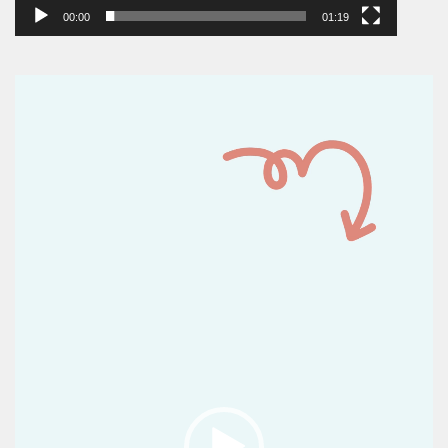
00:00
01:19
Reproductor
de
vídeo