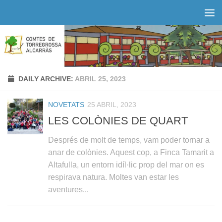
Skip to content
DAILY ARCHIVE:
ABRIL 25, 2023
NOVETATS
25 ABRIL, 2023
LES COLÒNIES DE QUART
Després de molt de temps, vam poder tornar a
anar de colònies. Aquest cop, a Finca Tamarit a
Altafulla, un entorn idíl·lic prop del mar on es
respirava natura. Moltes van estar les
aventures...