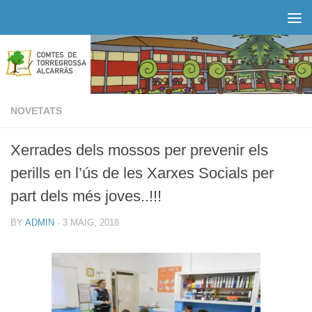
Skip to content
NOVETATS
Xerrades dels mossos per prevenir els
perills en l’ús de les Xarxes Socials per
part dels més joves..!!!
BY
ADMIN
·
3 MAIG, 2018