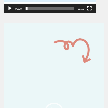
00:00
01:19
Reproductor
de
vídeo