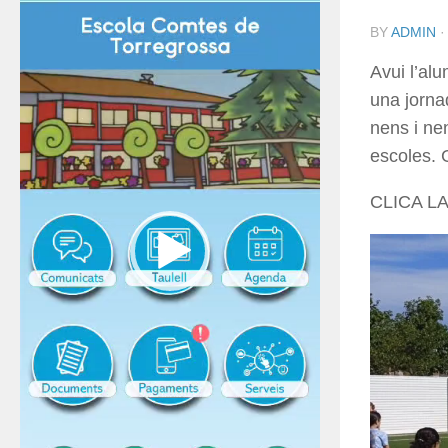
BY
ADMIN
Avui l’al
una jorna
nens i ne
escoles. 
CLICA L