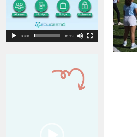
00:00
01:19
Reproductor
de
vídeo