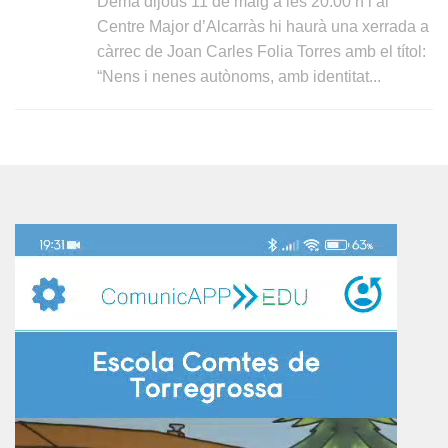
Demà dijous 11 de maig a les 20.00 h i al
Centre Major d’Alcarràs hi haurà una xerrada a
càrrec de Joan Carles Folia Torres amb el títol:
“Nens i nenes autònoms, amb identitat...
Reproductor
de
vídeo