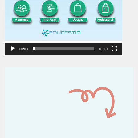
00:00
01:19
Reproductor
de
vídeo