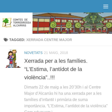
Skip to content
TAGGED:
XERRADA CENTRE MAJOR
NOVETATS
21 MAIG, 2018
Xerrada per a les famílies.
“L’Estima, l’antídot de la
violència”..!!!
Dimarts 22 de maig a les 20’30h i al Centre
Major d’Alcarràs hi ha una xerrada per a les
famílies d’infantil i primària de suma
importància. “L’Estima, l’antídot de la violència”