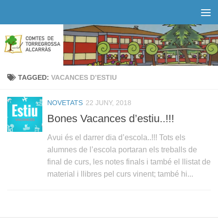
Skip to content
TAGGED:
VACANCES D’ESTIU
NOVETATS
22 JUNY, 2018
Bones Vacances d’estiu..!!!
Avui és el darrer dia d’escola..!!! Tots els
alumnes de l’escola portaran els treballs de
final de curs, les notes finals i també el llistat de
material i llibres pel curs vinent; també hi...