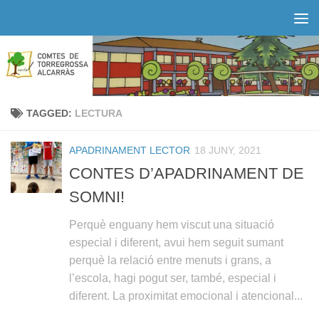
Skip to content
TAGGED:
LECTURA
APADRINAMENT LECTOR
18 JUNY, 2021
CONTES D’APADRINAMENT DE
SOMNI!
Perquè enguany hem viscut una situació
especial i diferent, avui hem seguit sumant
perquè la relació entre menuts i grans, a
l’escola, hagi pogut ser, també, especial i
diferent. La proximitat emocional i atencional...