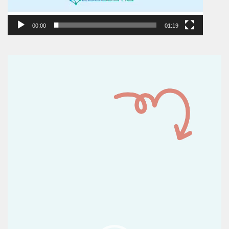
00:00
01:19
Reproductor
de
vídeo