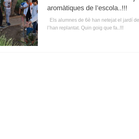
aromàtiques de l’escola..!!!
Els alumnes de 6è han netejat el jardí de
l’han replantat. Quin goig que fa..!!!