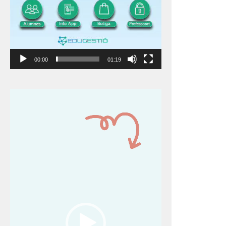
00:00
01:19
Reproductor
de
vídeo