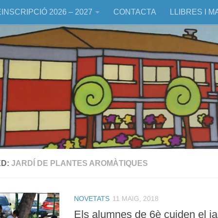
INSCRIPCIÓ 2026 – 2027
CONTACTA
LLIBRES I M
ED:
JARDÍ DE PLANTES AROMÀTIQUES
NOVETATS
11 MAIG, 2018
Els alumnes de 6è cuiden el ja