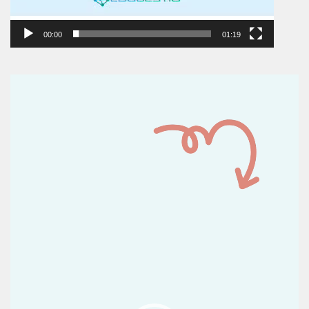
00:00
01:19
Reproductor
de
vídeo