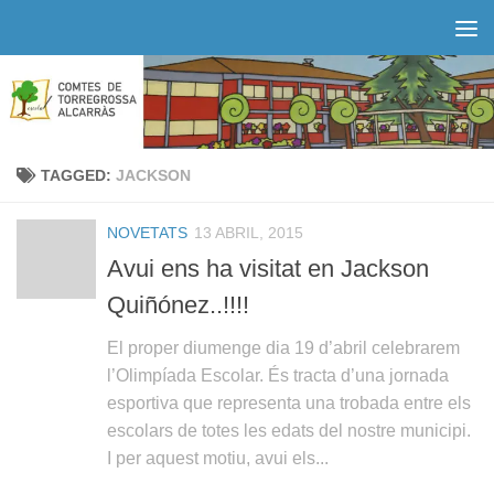
Skip to content
TAGGED:
JACKSON
NOVETATS
13 ABRIL, 2015
Avui ens ha visitat en Jackson
Quiñónez..!!!!
El proper diumenge dia 19 d’abril celebrarem
l’Olimpíada Escolar. És tracta d’una jornada
esportiva que representa una trobada entre els
escolars de totes les edats del nostre municipi.
I per aquest motiu, avui els...