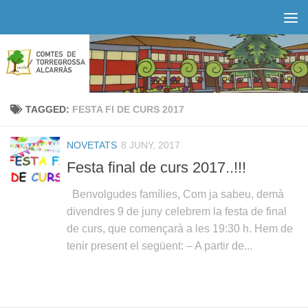
Skip to content
TAGGED:
FESTA FI DE CURS 2017
NOVETATS
8 JUNY, 2017
Festa final de curs 2017..!!!
Benvolgudes famílies, Com ja sabeu, demà
divendres 9 de juny celebrem la festa de final
de curs, que començarà a les 19:30 h. Hem de
tenir present el següent: – A partir de...