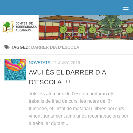
Skip to content
TAGGED:
DARRER DIA D’ESCOLA
NOVETATS
21 JUNY, 2019
AVUI ÉS EL DARRER DIA
D’ESCOLA..!!!
Tots els alumnes de l’escola portaran els
treballs de final de curs, les notes del 3r
trimestre, el llistat de material i llibres pel curs
vinent, juntament amb unes recomanacions per
a treballar durant...