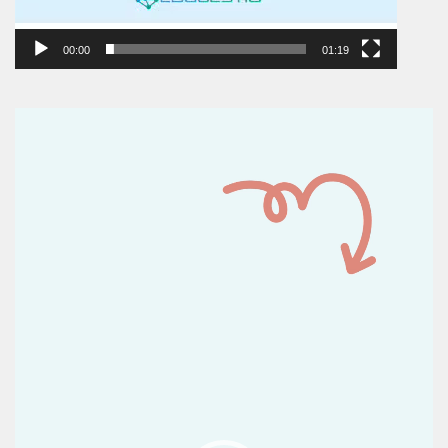
00:00
01:19
Reproductor
de
vídeo