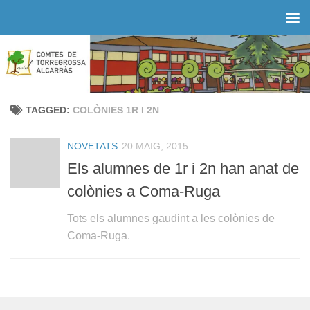
Skip to content
TAGGED:
COLÒNIES 1R I 2N
NOVETATS
20 MAIG, 2015
Els alumnes de 1r i 2n han anat de
colònies a Coma-Ruga
Tots els alumnes gaudint a les colònies de
Coma-Ruga.