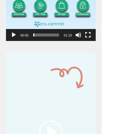
00:00
01:19
Reproductor
de
vídeo