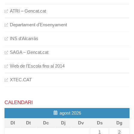
ATRI – Gencat.cat
Departament d'Ensenyament
INS d'Alcarràs
SAGA – Gencat.cat
Web de l'Escola fins al 2014
XTEC.CAT
CALENDARI
agost 2026
Dl
Dt
Dc
Dj
Dv
Ds
Dg
1
2