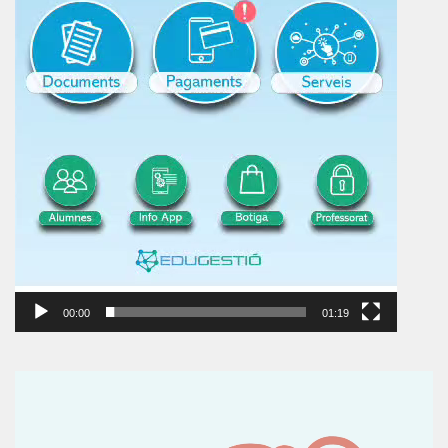
00:00
01:19
Reproductor
de
vídeo