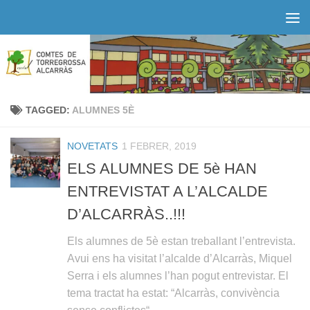
Skip to content
TAGGED:
ALUMNES 5È
NOVETATS
1 FEBRER, 2019
ELS ALUMNES DE 5è HAN
ENTREVISTAT A L’ALCALDE
D’ALCARRÀS..!!!
Els alumnes de 5è estan treballant l’entrevista.
Avui ens ha visitat l’alcalde d’Alcarràs, Miquel
Serra i els alumnes l’han pogut entrevistar. El
tema tractat ha estat: “Alcarràs, convivència