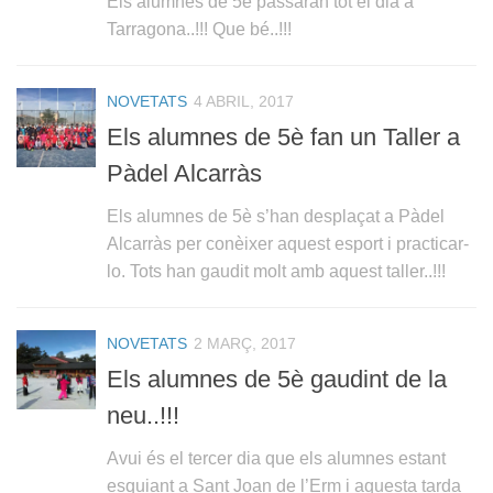
Els alumnes de 5è passaran tot el dia a
Tarragona..!!! Que bé..!!!
NOVETATS
4 ABRIL, 2017
Els alumnes de 5è fan un Taller a
Pàdel Alcarràs
Els alumnes de 5è s’han desplaçat a Pàdel
Alcarràs per conèixer aquest esport i practicar-
lo. Tots han gaudit molt amb aquest taller..!!!
NOVETATS
2 MARÇ, 2017
Els alumnes de 5è gaudint de la
neu..!!!
Avui és el tercer dia que els alumnes estant
esquiant a Sant Joan de l’Erm i aquesta tarda