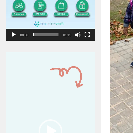
00:00
01:19
Reproductor
de
vídeo