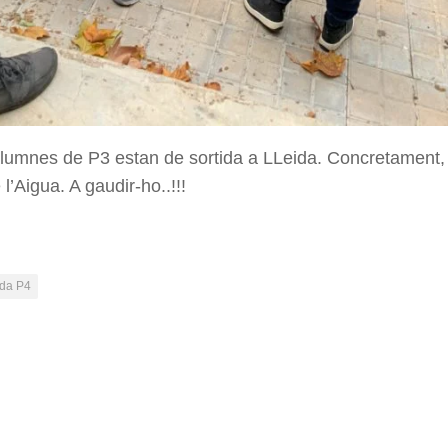
alumnes de P3 estan de sortida a LLeida. Concretament, e
’Aigua. A gaudir-ho..!!!
ida P4