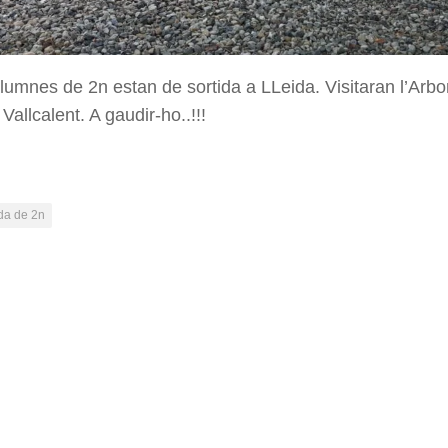
alumnes de 2n estan de sortida a LLeida. Visitaran l’Arbo
allcalent. A gaudir-ho..!!!
ida de 2n