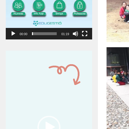
00:00
01:19
Reproductor
de
vídeo