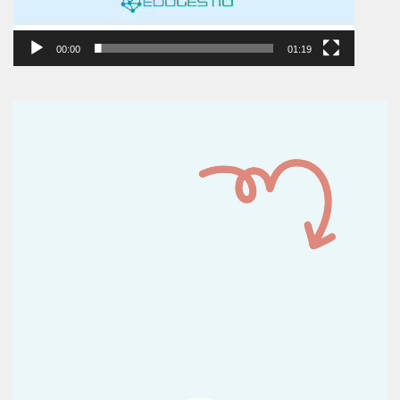
00:00
01:19
Reproductor
de
vídeo