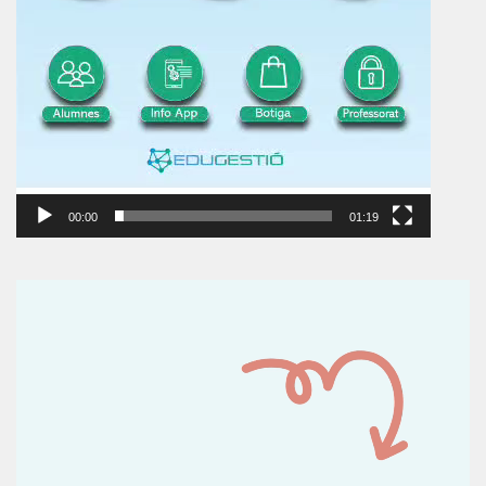
00:00
01:19
Reproductor
de
vídeo