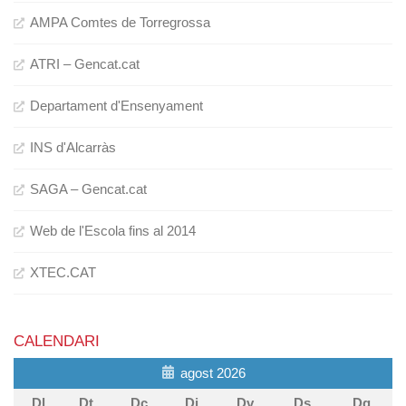
AMPA Comtes de Torregrossa
ATRI – Gencat.cat
Departament d'Ensenyament
INS d'Alcarràs
SAGA – Gencat.cat
Web de l'Escola fins al 2014
XTEC.CAT
CALENDARI
agost 2026
Dl
Dt
Dc
Dj
Dv
Ds
Dg