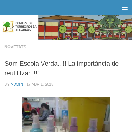
Skip to content
NOVETATS
Som Escola Verda..!!! La importància de
reutilitzar..!!!
BY
ADMIN
·
17 ABRIL, 2018