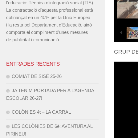
l’educació: Tècnica d’integració social (TIS).
La contractació d’aquesta professional està
cofinançat en un 40% per la Unió Europea
i la resta pel Departament d’Educació, això
comporta el compliment d’unes mesures
de publicitat i comunicació.
GRUP DE
ENTRADES RECENTS
COMIAT DE SISÈ 25-26
JA TENIM PORTADA PER A L’AGENDA
ESCOLAR 26-27!
COLÒNIES 4t – LA CARRAL
LES COLÒNIES DE 6è: AVENTURA AL
PIRINEU!