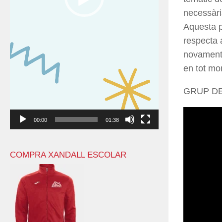
necessàri
Aquesta p
respecta a
novament,
en tot mo
GRUP DE
00:00
01:38
COMPRA XANDALL ESCOLAR