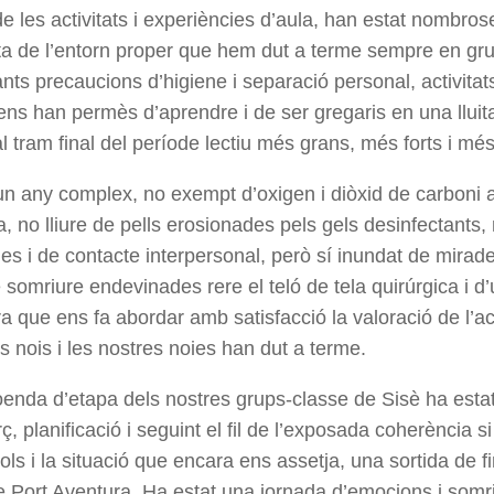
e les activitats i experiències d’aula, han estat nombros
a de l’entorn proper que hem dut a terme sempre en gr
ants precaucions d’higiene i separació personal, activitat
 ens han permès d’aprendre i de ser gregaris en una llui
al tram final del període lectiu més grans, més forts i més
un any complex, no exempt d’oxigen i diòxid de carboni 
, no lliure de pells erosionades pels gels desinfectants
es i de contacte interpersonal, però sí inundat de mirad
somriure endevinades rere el teló de tela quirúrgica i d’
a que ens fa abordar amb satisfacció la valoració de l’a
s nois i les nostres noies han dut a terme.
enda d’etapa dels nostres grups-classe de Sisè ha estat 
, planificació i seguint el fil de l’exposada coherència 
ols i la situació que encara ens assetja, una sortida de f
e Port Aventura. Ha estat una jornada d’emocions i somri