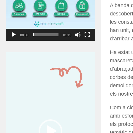
A banda d
descobert
les const
han unit,
00:00
01:19
d’arribar 
Ha estat 
Reproductor
mascareta
de
d’abraçad
vídeo
corbes de 
demolidor
els nostre
Com a clo
amb esforç
els protoc
temàtic d