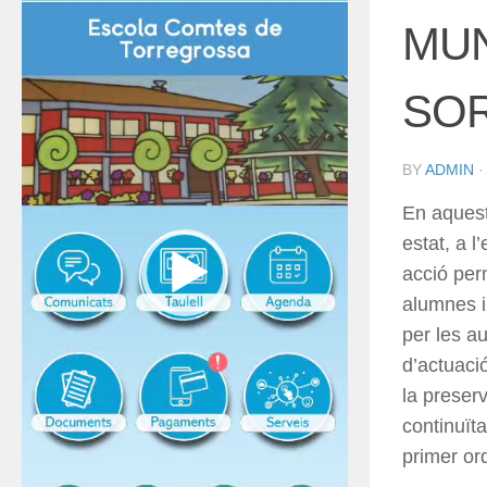
MUN
SOR
BY
ADMIN
En aquest
estat, a l
acció per
alumnes i
per les a
d’actuaci
la preserv
continuït
primer or