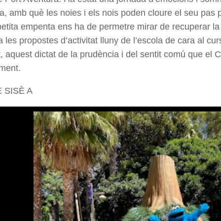
a, amb què les noies i els nois poden cloure el seu pas p
etita empenta ens ha de permetre mirar de recuperar la 
 les propostes d’activitat lluny de l’escola de cara al cur
 aquest dictat de la prudència i del sentit comú que el
ment.
 SISÈ A