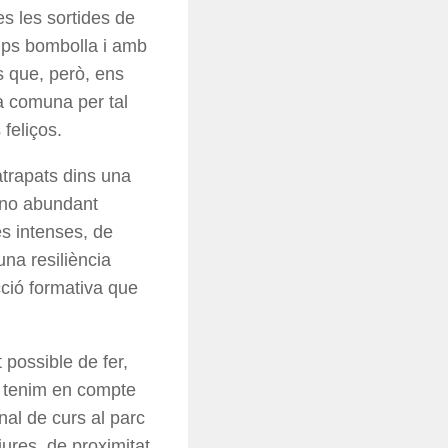
es les sortides de
ups bombolla i amb
s que, però, ens
ta comuna per tal
 feliços.
atrapats dins una
, no abundant
es intenses, de
una resiliència
cció formativa que
possible de fer,
si tenim en compte
inal de curs al parc
ures, de proximitat