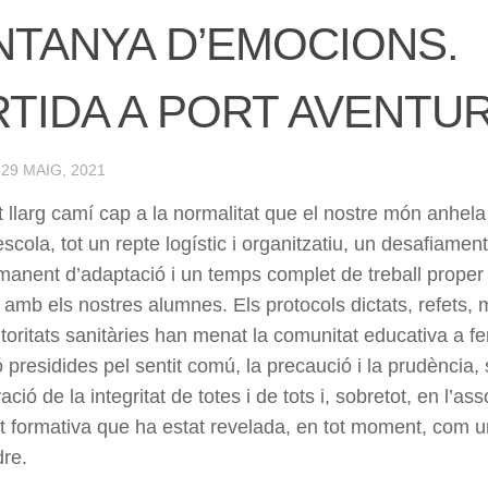
TANYA D’EMOCIONS.
TIDA A PORT AVENTUR
·
29 MAIG, 2021
 llarg camí cap a la normalitat que el nostre món anhela
’escola, tot un repte logístic i organitzatiu, un desafiame
manent d’adaptació i un temps complet de treball proper
 amb els nostres alumnes. Els protocols dictats, refets, m
utoritats sanitàries han menat la comunitat educativa a fe
ó presidides pel sentit comú, la precaució i la prudència
ació de la integritat de totes i de tots i, sobretot, en l’as
at formativa que ha estat revelada, en tot moment, com u
dre.