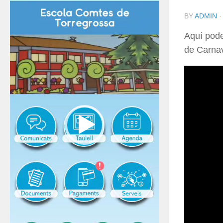
BY
ADMIN
Aquí pode
de Carnav