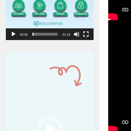
00:00
01:19
Reproductor
de
vídeo