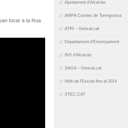
Ajuntament d'Alcarràs
AMPA Comtes de Torregrossa
van tocar a la Rua
ATRI – Gencat.cat
Departament d'Ensenyament
INS d'Alcarràs
SAGA – Gencat.cat
Web de l'Escola fins al 2014
XTEC.CAT