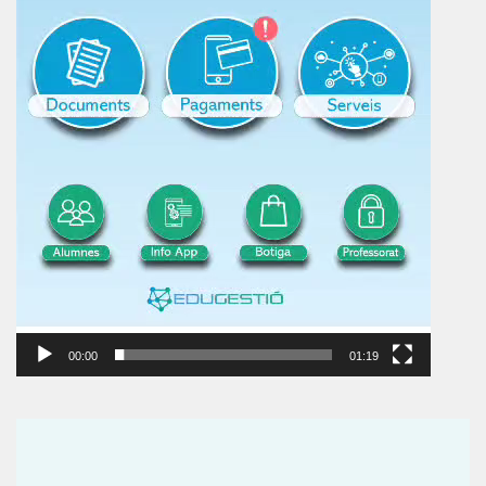
00:00
01:19
Reproductor
de
vídeo