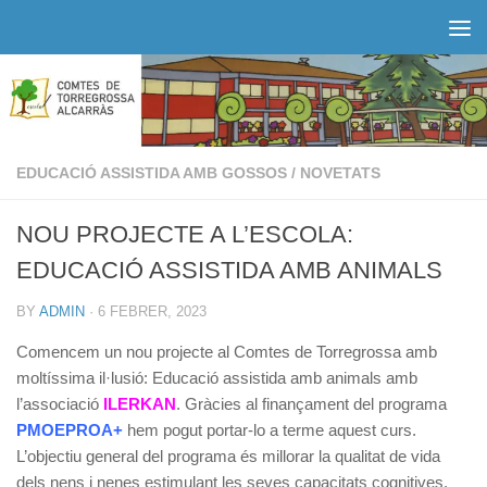
Skip to content
EDUCACIÓ ASSISTIDA AMB GOSSOS
/
NOVETATS
NOU PROJECTE A L’ESCOLA:
EDUCACIÓ ASSISTIDA AMB ANIMALS
BY
ADMIN
·
6 FEBRER, 2023
Comencem un nou projecte al Comtes de Torregrossa amb
moltíssima il·lusió: Educació assistida amb animals amb
l’associació
ILERKAN
. Gràcies al finançament del programa
PMOEPROA+
hem pogut portar-lo a terme aquest curs.
L’objectiu general del programa és millorar la qualitat de vida
dels nens i nenes estimulant les seves capacitats cognitives,