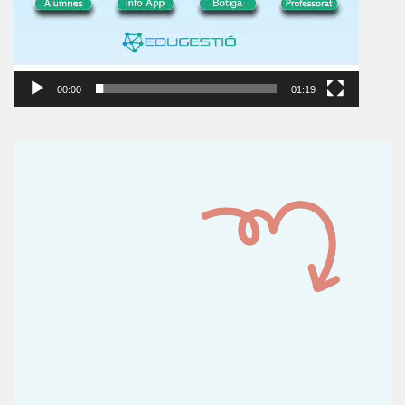
00:00
01:19
Reproductor
de
vídeo