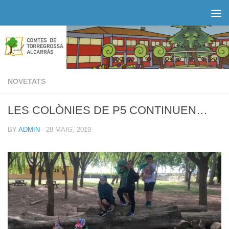
Skip to content
NOVETATS
LES COLÒNIES DE P5 CONTINUEN…
BY
ADMIN
·
28 MAIG, 2019