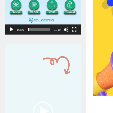
00:00
01:19
Reproductor
de
vídeo