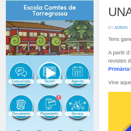
UNA
BY
ADMIN
Tens gane
A partir d
revistes 
Primària
!
Vine aques